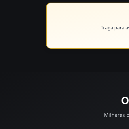
Traga para a
O
Milhares d