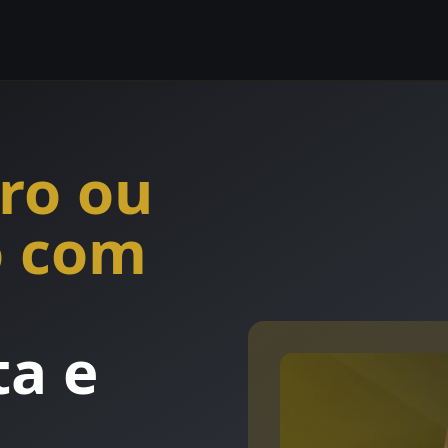
ro ou
o com
ta e