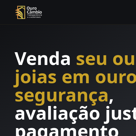
Venda
seu ou
joias em our
segurança
,
avaliação jus
pagamento