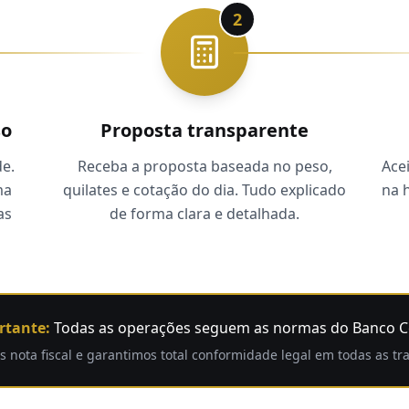
2
so
Proposta transparente
e.
Receba a proposta baseada no peso,
Ace
ma
quilates e cotação do dia. Tudo explicado
na 
as
de forma clara e detalhada.
rtante:
Todas as operações seguem as normas do Banco C
s nota fiscal e garantimos total conformidade legal em todas as tr