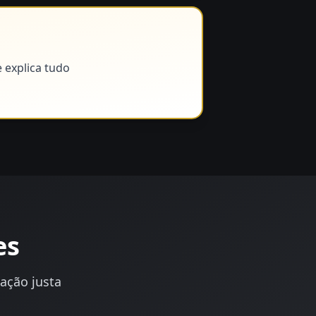
 explica tudo
es
iação justa