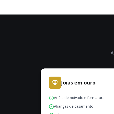
A
Joias em ouro
Anéis de noivado e formatura
Alianças de casamento