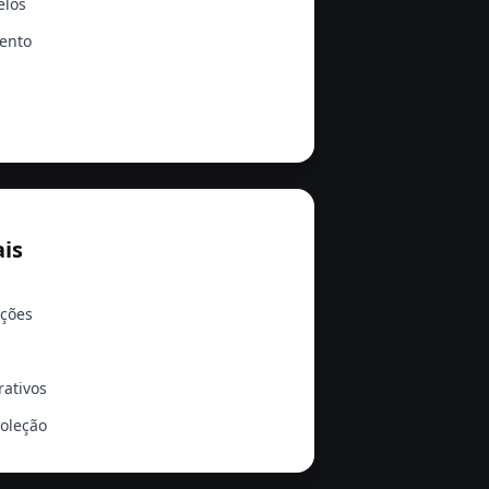
elos
ento
ais
ções
rativos
coleção