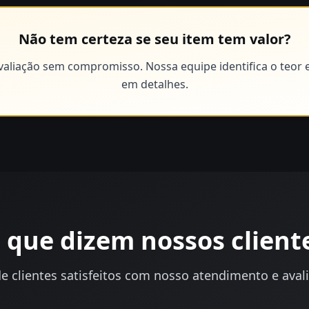
Não tem certeza se seu item tem valor?
valiação sem compromisso. Nossa equipe identifica o teor e
em detalhes.
 que dizem nossos client
e clientes satisfeitos com nosso atendimento e aval