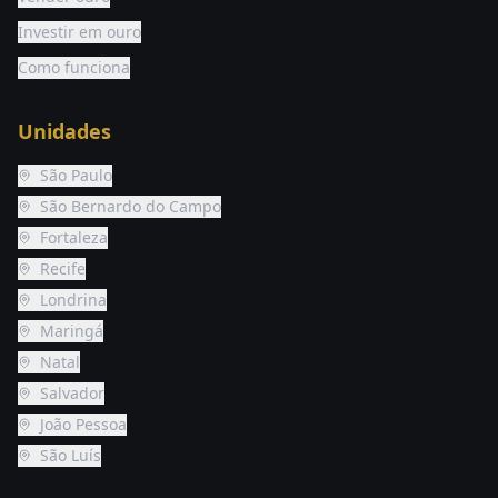
Investir em ouro
Como funciona
Unidades
São Paulo
São Bernardo do Campo
Fortaleza
Recife
Londrina
Maringá
Natal
Salvador
João Pessoa
São Luís